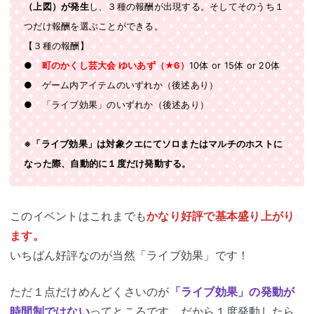
（上図）が発生
し、３種の報酬が出現する。そしてそのうち１
つだけ報酬を選ぶことができる。
【３種の報酬】
●
町のかくし芸大会 ゆいあず（★6）
10体 or 15体 or 20体
● ゲーム内アイテムのいずれか（後述あり）
● 「ライブ効果」のいずれか（後述あり）
※「ライブ効果」は対象クエにてソロまたはマルチのホストに
なった際、自動的に１度だけ発動する。
このイベントはこれまでも
かなり好評で基本盛り上がり
ます。
いちばん好評なのが当然「ライブ効果」です！
ただ１点だけめんどくさいのが
「ライブ効果」の発動が
時間制ではない
ってところです。だから１度発動したら