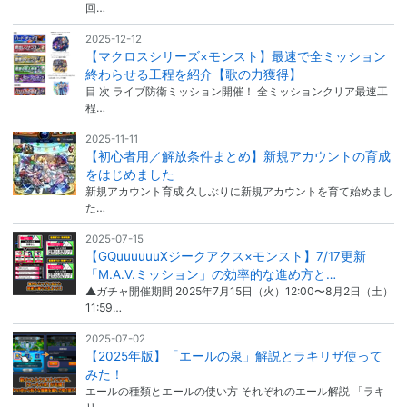
回…
2025-12-12
【マクロスシリーズ×モンスト】最速で全ミッション
終わらせる工程を紹介【歌の力獲得】
目 次 ライブ防衛ミッション開催！ 全ミッションクリア最速工
程…
2025-11-11
【初心者用／解放条件まとめ】新規アカウントの育成
をはじめました
新規アカウント育成 久しぶりに新規アカウントを育て始めまし
た…
2025-07-15
【GQuuuuuuXジークアクス×モンスト】7/17更新
「M.A.V.ミッション」の効率的な進め方と…
▲ガチャ開催期間 2025年7月15日（火）12:00〜8月2日（土）
11:59…
2025-07-02
【2025年版】「エールの泉」解説とラキリザ使って
みた！
エールの種類とエールの使い方 それぞれのエール解説 「ラキ